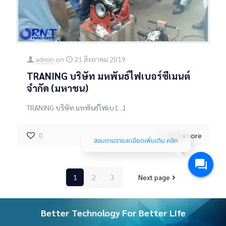
admin
on
21 สิงหาคม 2019
TRANING บริษัท มหพันธ์ไฟเบอร์ซีเมนต์
จำกัด (มหาชน)
TRANING บริษัท มหพันธ์ไฟเบ
[…]
0
Read more
สอบถามรายละเอียดเพิ่มเติม คลิก
1
2
3
Next page
Better Technology For Better Life