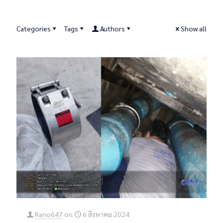
Categories
Tags
Authors
Show all
Rano647
on
6 สิงหาคม 2024