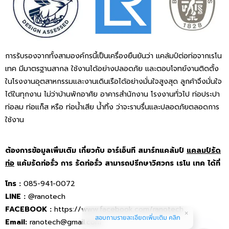
การรับรองจากทั้งสามองค์กรนี้เป็นเครื่องยืนยันว่า แคล้มป์ต่อท่อจากเรโน
เทค มีมาตรฐานสากล ใช้งานได้อย่างปลอดภัย และตอบโจทย์งานติดตั้ง
ในโรงงานอุตสาหกรรมและงานเดินเรือได้อย่างมั่นใจสูงสุด ลูกค้าจึงมั่นใจ
ได้ในทุกงาน ไม่ว่าบ้านพักอาศัย อาคารสำนักงาน โรงงานทั่วไป ท่อประปา
ท่อลม ท่อแก็ส หรือ ท่อน้ำเสีย น้ำทิ้ง ว่าจะราบรื่นและปลอดภัยตลอดการ
ใช้งาน
ต้องการข้อมูลเพิ่มเติม เกี่ยวกับ อาร์เอ็นที สมาร์ทแคล้มป์
แคลมป์รัด
ท่อ
แค้มรัดท่อรั่ว การ รัดท่อรั่ว สามารถปรึกษาวิศวกร เรโน เทค ได้ที่
โทร :
085-941-0072
LINE :
@ranotech
FACEBOOK :
https://www.facebook.com/ranotech
สอบถามรายละเอียดเพิ่มเติม คลิก
Email:
ranotech@gmail.com