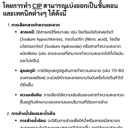
โดยการทำ
CIP
สามารถแบ่งออกเป็นขั้นตอน
และเทคนิคต่างๆ ได้ดังนี้
การเลือกสารทำความสะอาด
สารเคมี:
ใช้สารเคมีที่เหมาะสม เช่น โซเดียมไฮโปคลอไรต์
(Sodium hypochlorite), กรดไนตริก (Nitric acid), โซเดีย
มไฮดรอกไซด์ (Sodium hydroxide) หรือสารทำความสะอาด
ชนิดพิเศษ (เช่น สารละลายที่สามารถทำความสะอาดได้ทั้งไขมัน
และโปรตีน)
อุณหภูมิ:
การใช้อุณหภูมิสูงในการทำความสะอาด (เช่น 70-80
องศาเซลเซียส) จะช่วยให้การละลายคราบไขมันหรือโปรตีนทำได้
ดียิ่งขึ้น
ความเข้มข้น:
การเลือกใช้ความเข้มข้นของสารทำความสะอาดจะ
ขึ้นอยู่กับลักษณะของคราบและปริมาณที่ต้องการล้าง
การล้างน้ำร้อนและน้ำเย็น
การล้างน้ำร้อน:
จะใช้ในการล้างเพื่อให้น้ำหรือสารเคมีสามารถ
ละลายคราบไขมันและเศษสารเคมีได้ง่ายขึ้น การใช้ความร้อนยัง