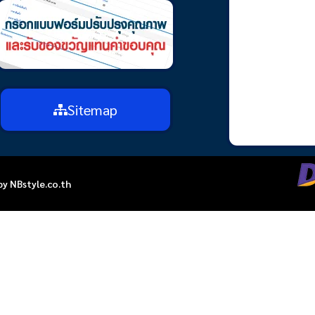
Sitemap
by NBstyle.co.th