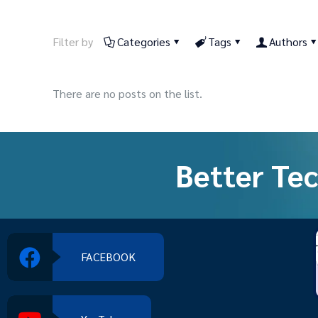
Filter by
Categories
Tags
Authors
There are no posts on the list.
Better Tec
FACEBOOK