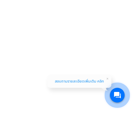
สอบถามรายละเอียดเพิ่มเติม คลิก