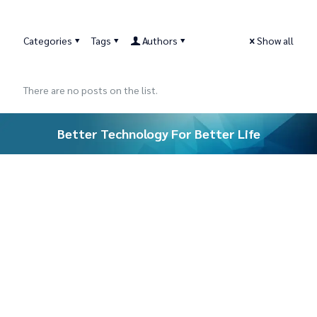
Categories
Tags
Authors
Show all
There are no posts on the list.
Better Technology For Better Life