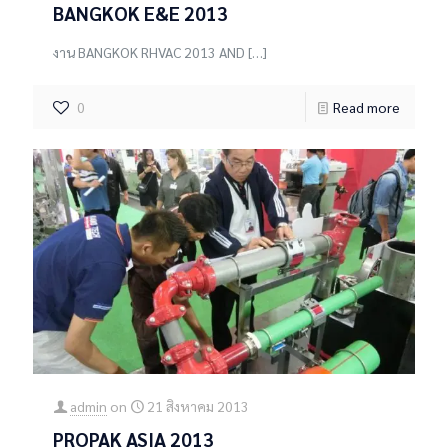
BANGKOK E&E 2013
งาน BANGKOK RHVAC 2013 AND
[…]
0
Read more
admin
on
21 สิงหาคม 2013
PROPAK ASIA 2013