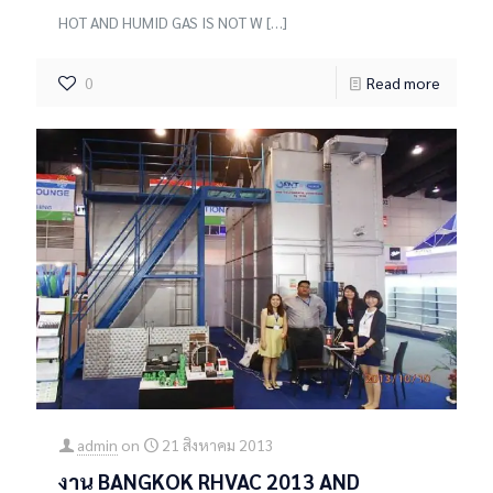
HOT AND HUMID GAS IS NOT W
[…]
0
Read more
admin
on
21 สิงหาคม 2013
งาน BANGKOK RHVAC 2013 AND