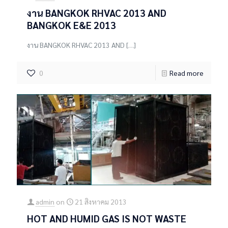
งาน BANGKOK RHVAC 2013 AND
BANGKOK E&E 2013
งาน BANGKOK RHVAC 2013 AND
[…]
0
Read more
admin
on
21 สิงหาคม 2013
HOT AND HUMID GAS IS NOT WASTE