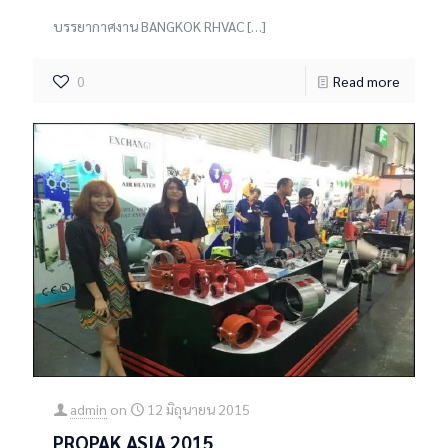
บรรยากาศงาน BANGKOK RHVAC
[…]
0
Read more
admin
on
12 มิถุนายน 2015
PROPAK ASIA 2015