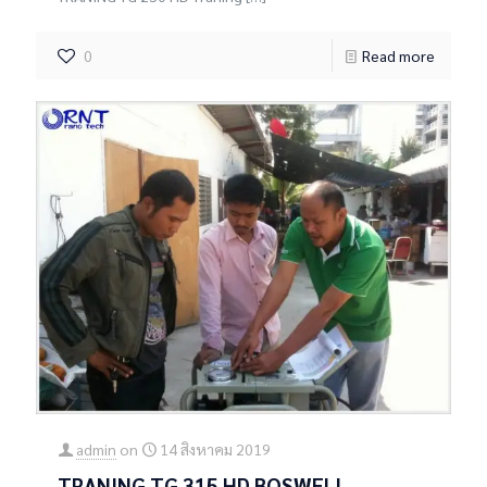
0
Read more
admin
on
14 สิงหาคม 2019
TRANING TG 315 HD BOSWELL