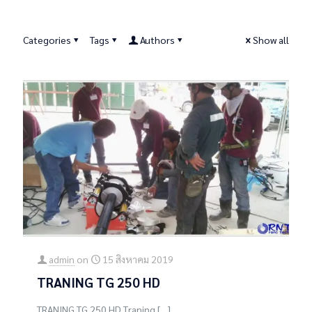
Categories
Tags
Authors
Show all
admin
on
15 สิงหาคม 2019
TRANING TG 250 HD
TRANING TG 250 HD Traning
[…]