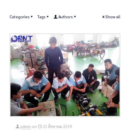
Categories
Tags
Authors
Show all
admin
on
21 สิงหาคม 2019