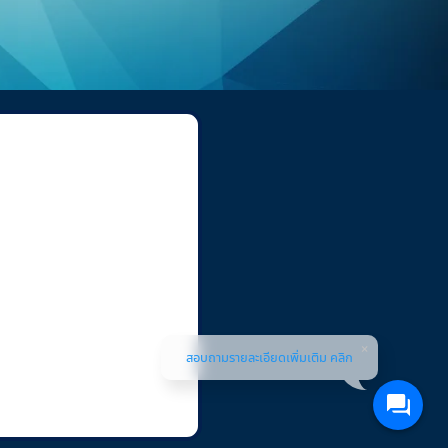
สอบถามรายละเอียดเพิ่มเติม คลิก