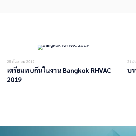
25 กันยายน 2019
21 มิ
เตรียมพบกันในงาน Bangkok RHVAC
บร
2019
Read more