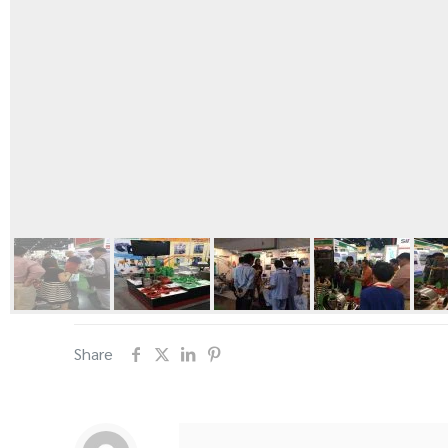
Share