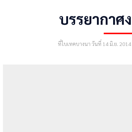
บรรยากาศง
ที่ไบเทคบางนา วันที่ 14 มิ.ย. 20