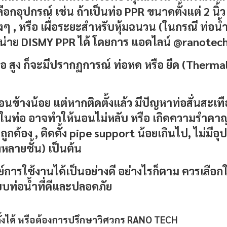
ือกอุปกรณ์ เช่น ถ้าเป็น
ท่อ PPR
ขนาดตั้งแต่ 2 นิ
, หรือ เผื่อระยะสำหรับหุ้มฉนวน (ในกรณี ท่อน้ำเ
ำหน่าย DISMY PPR ได้ โดยการ แอดไลน์ @ranotec
ือ สูง ก็จะมีปรากฏการณ์ ท่อหด หรือ ยืด (Therma
ึงค่อนข้างน้อย แต่หากติดตั้งแล้ว มีปัญหาท่อสั่นส
หลในท่อ อาจทำให้นอนไม่หลับ หรือ เกิดความรำคาญ
้อง , ติดตั้ง pipe support น้อยเกินไป, ไม่มีอุ
หลายชั้น) เป็นต้น
์การใช้งานได้เป็นอย่างดี อย่างไรก็ตาม ควรเลือกใ
บบท่อน้ำที่ดีและปลอดภัย
้งได้ หรือต้องการปรึกษาวิศวกร RANO TECH