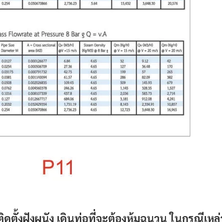
ง ติดตั้งฝังผนัง เดินท่อที่จะต้องหุ้มฉนวน ในกรณีเหล่