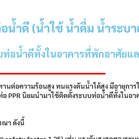
่อน้ำดี (น้ำใช้ น้ำดื่ม น้ำระ
บท่อน้ำดีทั้งในอาคารที่พักอาศัย
ทานต่อความร้อนสูง ทนแรงดันน้ำได้สูง มีอายุก
ท่อ PPR นิยมนำมาใช้ติดตั้งระบบท่อน้ำดีทั้งในอ
รณา ดังนี้
ื่อ safety factor 1.25) เช่น แรงดันสูงสุดของระบ