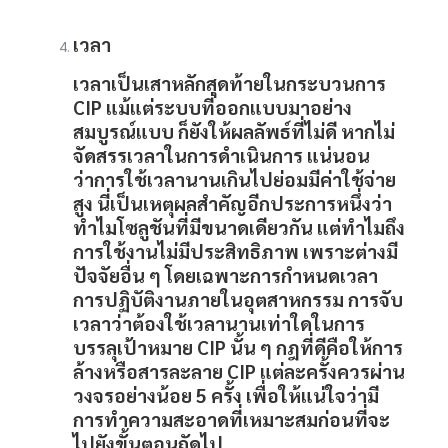
เวลา
เวลาเป็นเสาหลักสุดท้ายในกระบวนการ
CIP
แม้แต่ระบบที่ออกแบบมาอย่าง
สมบูรณ์แบบ ก็ยังให้ผลลัพธ์ที่ไม่ดี หากไม่
จัดสรรเวลาในการดำเนินการ แน่นอน
ว่าการใช้เวลานานเกินไปย่อมมีค่าใช้จ่าย
สูง นี่เป็นเหตุผลสำคัญอีกประการหนึ่งว่า
ทำไมโซลูชันที่มีขนาดเดียวกัน แต่ทำไมถึง
การใช้งานไม่มีประสิทธิภาพ เพราะต่างมี
ปัจจัยอื่น ๆ โดยเฉพาะการกำหนดเวลา
การปฏิบัติงานภายในอุตสาหกรรม การจับ
เวลาว่าต้องใช้เวลานานเท่าใดในการ
บรรลุเป้าหมาย CIP นั้น ๆ กฎที่ดีคือให้การ
ล้างหรือสารละลาย
CIP
แต่ละครั้งควรผ่าน
วงจรอย่างน้อย 5 ครั้ง เพื่อให้แน่ใจว่ามี
การทำความสะอาดที่เหมาะสมก่อนที่จะ
ไปยังขั้นตอนถัดไป