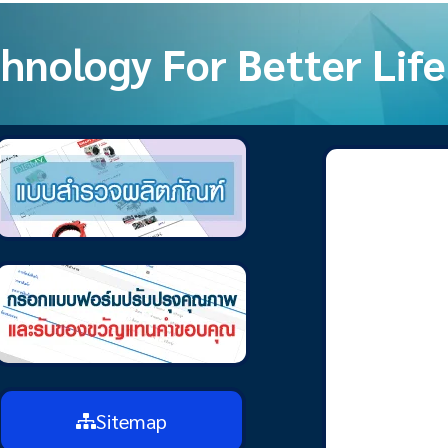
hnology For Better Life
Sitemap