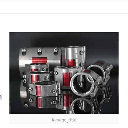
า
#image_title