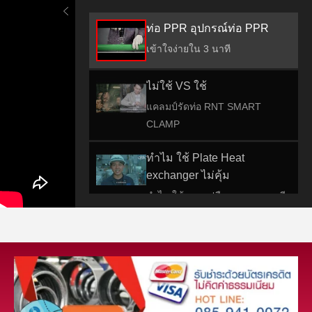
ท่อ PPR อุปกรณ์ท่อ PPR
เข้าใจง่ายใน 3 นาที
ไม่ใช้ VS ใช้
แคลมป์รัดท่อ RNT SMART
CLAMP
ทำไม ใช้ Plate Heat
exchanger ไม่คุ้ม
ทำไม ใช้ และเปลืองมากเลย นาที
เดียวรู้เลย